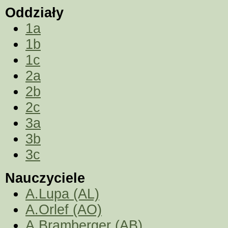
Oddziały
1a
1b
1c
2a
2b
2c
3a
3b
3c
Nauczyciele
A.Lupa (AL)
A.Orlef (AO)
A.Bramberger (AB)