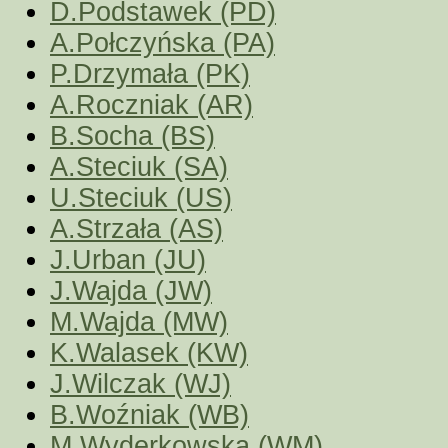
D.Podstawek (PD)
A.Połczyńska (PA)
P.Drzymała (PK)
A.Roczniak (AR)
B.Socha (BS)
A.Steciuk (SA)
U.Steciuk (US)
A.Strzała (AS)
J.Urban (JU)
J.Wajda (JW)
M.Wajda (MW)
K.Walasek (KW)
J.Wilczak (WJ)
B.Woźniak (WB)
M.Wyderkowska (WM)