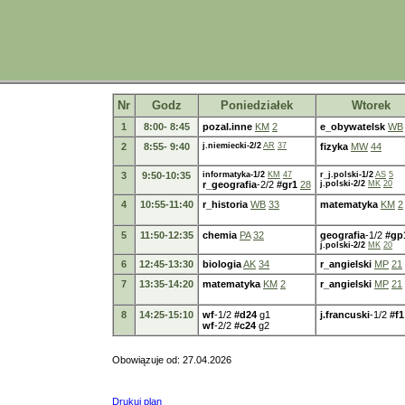
Nr
Godz
Poniedziałek
Wtorek
1
8:00- 8:45
pozal.inne
KM
2
e_obywatelsk
WB
2
8:55- 9:40
j.niemiecki-2/2
AR
37
fizyka
MW
44
3
9:50-10:35
informatyka-1/2
KM
47
r_j.polski-1/2
AS
5
r_geografia
-2/2
#gr1
28
j.polski-2/2
MK
20
4
10:55-11:40
r_historia
WB
33
matematyka
KM
2
5
11:50-12:35
chemia
PA
32
geografia
-1/2
#gp
j.polski-2/2
MK
20
6
12:45-13:30
biologia
AK
34
r_angielski
MP
21
7
13:35-14:20
matematyka
KM
2
r_angielski
MP
21
8
14:25-15:10
wf
-1/2
#d24
g1
j.francuski
-1/2
#f1
wf
-2/2
#c24
g2
Obowiązuje od: 27.04.2026
Drukuj plan